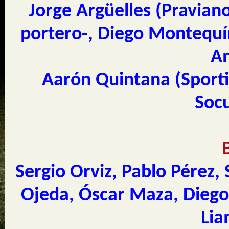
Jorge Argüelles
(Praviano
portero-, Diego Montequín
An
Aarón Quintana (Sporti
Soc
Sergio Orviz, Pablo Pérez, 
Ojeda, Óscar Maza, Diego 
Lia