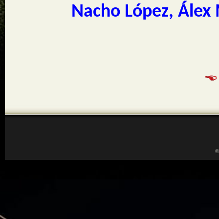
Nacho López, Álex 
©