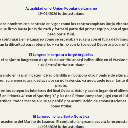
Actualidad en el Unión Popular de Langreo
19/06/2026 futbolasturiano
 dos hombres con contrato en vigor como los centrocampistas Borja Vicent
que firmó hasta junio de 2028 y formará parte del primer equipo, con el que
paso por el filial.
no continuará en el Langreo como se esperaba y jugará con el Tuilla de Prime
ían la dificultad para retenerlo, y ya firmó con la Sociedad Deportiva Logro
El Langreo incorpora a Jorge Argüelles
r el conjunto langreano después de ser titular casi indiscutible en el Pravia
13/06/2026 futbolasturiano
zando en la planificación de su plantilla e incorpora otro hombre de altur
or su envergadura, destaca por su polivalencia, ya que puede jugar tanto d
pivote.
en las categorías inferiores del Real Oviedo, Astur y acabó jugando el últi
ó en Primera AF con el Sporting 'C' y las dos últimas campañas jugó con el Tui
rtidos, todos menos el que se perdió por acumulación de amonestaciones. 
como titular
El Langreo ficha a Berto González
a procedente del Marino de Luanco. El conjunto langreano espera la respuesta
11/06/2026 futbolasturiano