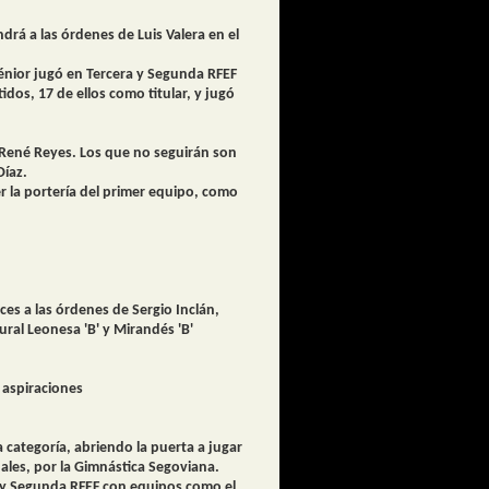
ndrá a las órdenes de Luis Valera en el
sénior jugó en Tercera y Segunda RFEF
os, 17 de ellos como titular, y jugó
y René Reyes. Los que no seguirán son
Díaz.
r la portería del primer equipo, como
ces a las órdenes de Sergio Inclán,
ral Leonesa 'B' y Mirandés 'B'
 aspiraciones
 categoría, abriendo la puerta a jugar
ales, por la Gimnástica Segoviana.
a y Segunda RFEF con equipos como el