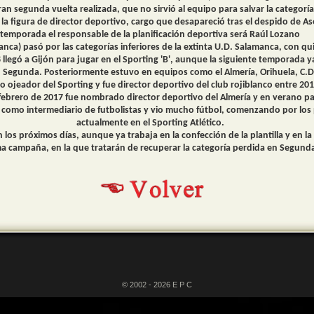
ran segunda vuelta realizada, que no sirvió al equipo para salvar la categoría
 la figura de director deportivo, cargo que desapareció tras el despido de A
temporada el responsable de la planificación deportiva será Raúl Lozano
nca) pasó por las categorías inferiores de la extinta U.D. Salamanca, con qu
egó a Gijón para jugar en el Sporting 'B', aunque la siguiente temporada ya 
 Segunda. Posteriormente estuvo en equipos como el Almería, Orihuela, C.D
ojeador del Sporting y fue director deportivo del club rojiblanco entre 2012
febrero de 2017 fue nombrado director deportivo del Almería y en verano pa
como intermediario de futbolistas y vio mucho fútbol, comenzando por los p
actualmente en el Sporting Atlético.
 los próximos días, aunque ya trabaja en la confección de la plantilla y en 
ma campaña, en la que tratarán de recuperar la categoría perdida en Segund
© 2002 - 2026 E P C