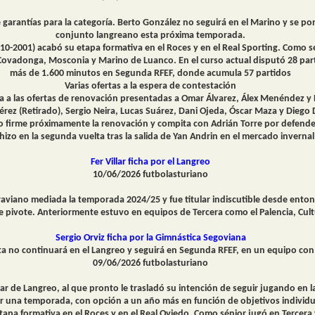
de garantías para la categoría. Berto González no seguirá en el Marino y se po
conjunto langreano esta próxima temporada.
-10-2001) acabó su etapa formativa en el Roces y en el Real Sporting. Como 
ovadonga, Mosconia y Marino de Luanco. En el curso actual disputó 28 partid
más de 1.600 minutos en Segunda RFEF, donde acumula 57 partidos
Varias ofertas a la espera de contestación
iva a las ofertas de renovación presentadas a Omar Álvarez, Álex Menéndez 
érez (Retirado), Sergio Neira, Lucas Suárez, Dani Ojeda, Óscar Maza y Diego 
nco firme próximamente la renovación y compita con Adrián Torre por defende
hizo en la segunda vuelta tras la salida de Yan Andrin en el mercado invernal
Fer Villar ficha por el Langreo
10/06/2026 futbolasturiano
 Praviano mediada la temporada 2024/25 y fue titular indiscutible desde enton
 pivote. Anteriormente estuvo en equipos de Tercera como el Palencia, Cultu
Sergio Orviz ficha por la Gimnástica Segoviana
ta no continuará en el Langreo y seguirá en Segunda RFEF, en un equipo con
09/06/2026 futbolasturiano
ar de Langreo, al que pronto le trasladó su intención de seguir jugando en la
 por una temporada, con opción a un año más en función de objetivos individu
etapa formativa en el Roces y en el Real Oviedo. Como sénior jugó en Tercer