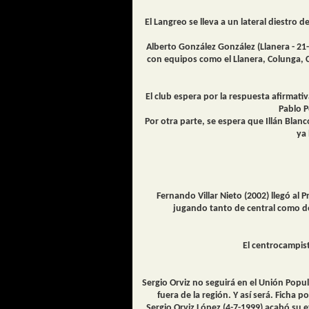
El Langreo se lleva a un lateral diestro 
Alberto González González (Llanera - 21
con equipos como el Llanera, Colunga, C
El club espera por la respuesta afirmat
Pablo P
Por otra parte, se espera que Illán Bla
ya 
Fernando Villar Nieto (2002) llegó al
jugando tanto de central como de
El centrocampis
Sergio Orviz no seguirá en el Unión Popul
fuera de la región. Y así será. Ficha
Sergio Orviz López (4-7-1999) acabó su 