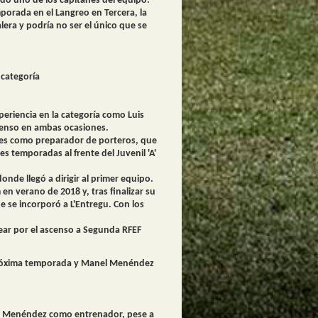
ndo uno de los capitanes del equipo.
orada en el Langreo en Tercera, la
lera y podría no ser el único que se
 categoría
periencia en la categoría como Luis
scenso en ambas ocasiones.
res como preparador de porteros, que
 temporadas al frente del Juvenil 'A'
onde llegó a dirigir al primer equipo.
en verano de 2018 y, tras finalizar su
 se incorporó a L'Entregu. Con los
lear por el ascenso a Segunda RFEF
la próxima temporada y Manel Menéndez
el Menéndez como entrenador, pese a