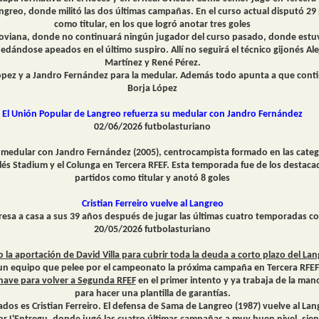
ngreo, donde militó las dos últimas campañas. En el curso actual disputó 29 
como titular, en los que logró anotar tres goles
Segoviana, donde no continuará ningún jugador del curso pasado, donde est
edándose apeados en el último suspiro. Allí no seguirá el técnico gijonés Ale
Martínez y René Pérez.
ópez y a Jandro Fernández para la medular. Además todo apunta a que contin
Borja López
El Unión Popular de
Langreo
refuerza su medular con Jandro Fernández
02/06/2026 futbolasturiano
 medular con Jandro Fernández (2005), centrocampista formado en las categor
vilés Stadium y el Colunga en Tercera RFEF. Esta temporada fue de los destac
partidos como titular y anotó 8 goles
Cristian Ferreiro vuelve al Langreo
resa a casa a sus 39 años después de jugar las últimas cuatro temporadas co
20/05/2026 futbolasturiano
la aportación de David Villa para cubrir toda la deuda a corto plazo del La
un equipo que pelee por el campeonato la próxima campaña en Tercera RFEF
a nave para volver a Segunda RFEF
en el primer intento y ya trabaja de la man
para hacer una plantilla de garantías.
dos es Cristian Ferreiro. El defensa de Sama de Langreo (1987) vuelve al La