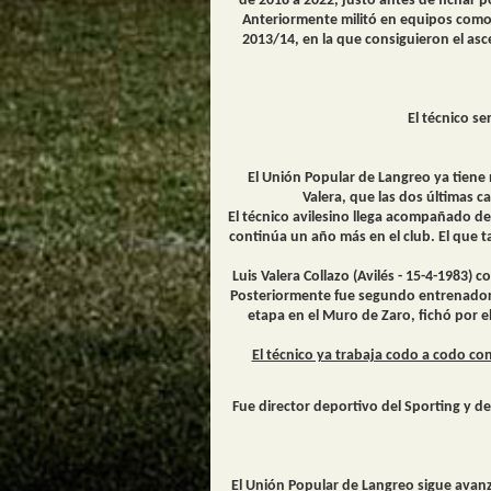
de 2018 a 2022, justo antes de fichar 
Anteriormente militó en equipos como 
2013/14, en la que consiguieron el asc
El técnico s
El Unión Popular de Langreo ya tiene 
Valera, que las dos últimas c
El técnico avilesino llega acompañado d
continúa un año más en el club. El que t
Luis Valera Collazo (Avilés - 15-4-1983) 
Posteriormente fue segundo entrenador en
etapa en el Muro de Zaro, fichó por 
El técnico ya trabaja codo a codo co
Fue director deportivo del Sporting y d
El Unión Popular de Langreo sigue ava