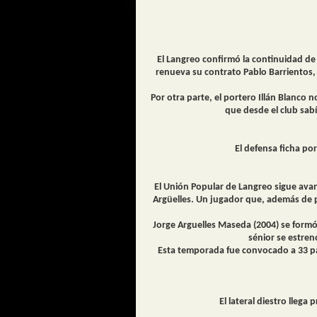
El
Langreo
confirmó la continuidad de
renueva su contrato Pablo Barrientos, 
Por otra parte, el portero Illán Blanco 
que desde el club sab
El defensa ficha po
El Unión Popular de Langreo sigue avan
Argüelles. Un jugador que, además de p
Jorge Arguelles Maseda (2004) se formó 
sénior se estren
Esta temporada fue convocado a 33 pa
El lateral diestro lleg