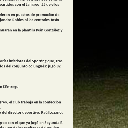
partidos con el Langreo, 25 de ellos
uvieron en puestos de promoción de
jandro Robles ni los centrales Josín
uarán en la plantilla Iván González y
ías inferiores del Sporting que, tras
ados del conjunto colungués: jugó 32
n L'Entregu
ngreo
, el club trabaja en la confección
.
o del director deportivo, Raúl Lozano,
ngreo con el que ya jugó en Segunda B