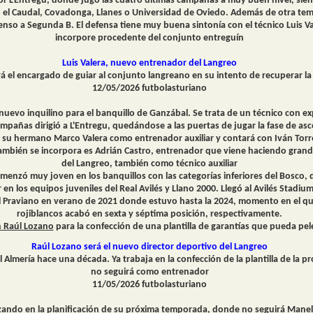
por L'Entregu, donde jugó las cuatro últimas campañas a muy buen nivel, sie
el Caudal, Covadonga, Llanes o Universidad de Oviedo. Además de otra temp
enso a Segunda B. El defensa tiene muy buena sintonía con el técnico Luis Va
incorpore procedente del conjunto entreguín
Luis Valera, nuevo entrenador del Langreo
erá el encargado de guiar al conjunto langreano en su intento de recuperar la
12/05/2026 futbolasturiano
nuevo inquilino para el banquillo de Ganzábal. Se trata de un técnico con ex
ampañas dirigió a L'Entregu, quedándose a las puertas de jugar la fase de a
e su hermano Marco Valera como entrenador auxiliar y contará con Iván Tor
ambién se incorpora es Adrián Castro, entrenador que viene haciendo grandes
del Langreo, también como técnico auxiliar
comenzó muy joven en los banquillos con las categorías inferiores del Bosco, d
 los equipos juveniles del Real Avilés y Llano 2000. Llegó al Avilés Stadium 
el Praviano en verano de 2021 donde estuvo hasta la 2024, momento en el que
rojiblancos acabó en sexta y séptima posición, respectivamente.
n Raúl Lozano
para la confección de una plantilla de garantías que pueda pe
Raúl Lozano será el nuevo director deportivo del Langreo
el Almería hace una década. Ya trabaja en la confección de la plantilla de 
no seguirá como entrenador
11/05/2026 futbolasturiano
nzando en la planificación de su próxima temporada, donde no seguirá Man